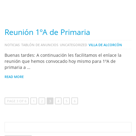
Reunión 1ºA de Primaria
NOTICIAS
TABLÓN DE ANUNCIOS
UNCATEGORIZED
VILLA DE ALCORCÓN
Buenas tardes: A continuación les facilitamos el enlace la
reunión que hemos convocado hoy mismo para 1ºA de
primaria a …
READ MORE
PAGE 3 OF 6
1
2
3
4
5
6