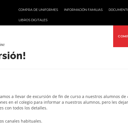
COMPRA DE UNIFORMES
INFORMACIÓN FAMILIAS
DOCUMENT
LIBROS DIGITALES
VICIOS
ACTIVIDADES
MULTIMEDIA
PROYECTOS
COMP
ÓN!
sión!
, vamos a llevar de excursión de fin de curso a nuestros alumnos de 
ones en el colegio para informar a nuestros alumnos, pero les dej
es con todos los detalles.
os canales habituales.