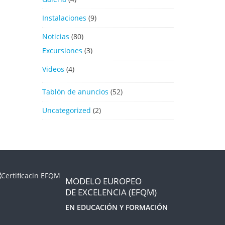
Instalaciones
(9)
Noticias
(80)
Excursiones
(3)
Videos
(4)
Tablón de anuncios
(52)
Uncategorized
(2)
MODELO EUROPEO
DE EXCELENCIA (EFQM)
EN EDUCACIÓN Y FORMACIÓN