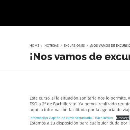
INICIO
QUIÉNES SOMOS
PROYECTO EDUCATIVO
SER
HOME
NOTICIAS
EXCURSIONES
¡NOS VAMOS DE EXCURSI
¡Nos vamos de excur
Este curso, si la situación sanitaria nos lo permite
ESO a 2º de Bachillerato. Ya hemos realizado reuni
aquí la información facilitada por la agencia de viaj
Información viaje fin de curso Secundaria – Bachillerato
Descarga
Estamos a su disposición para cualquier duda por l