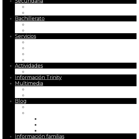
Secundaria
Presentación
Metodología
Bachillerato
Presentación
Metodología
Servicios
Menú escolar
Secretaría
Gabinete psicopedagógico
Horarios Ampliados
Actividades
Actividades extraescolares
Información Trinity
Multimedia
Instalaciones
Galerías
Blog
Bloggers Ilustres
Revista «El Recreo»
Número 1 (2021)
Número 2 (2023)
Número 3 (2025)
Información familias