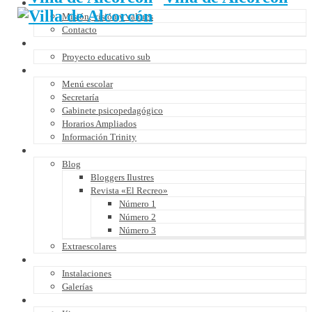
Quiénes somos
Misión, visión y valores
Contacto
Proyecto educativo
Proyecto educativo sub
Servicios
Menú escolar
Secretaría
Gabinete psicopedagógico
Horarios Ampliados
Información Trinity
Actividades
Blog
Bloggers Ilustres
Revista «El Recreo»
Número 1
Número 2
Número 3
Extraescolares
Multimedia
Instalaciones
Galerías
Proyectos