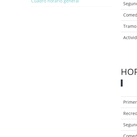
Cuadro horario general
Segun
Comed
Tramo
Activi
HOR
Prime
Recre
Segun
Comed