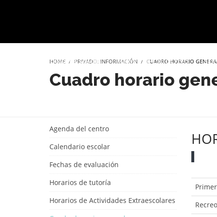
HOME
PRIVADO: INFORMACIÓN
CUADRO HORARIO GENERA
INICIO
QUIÉNES SOMOS
PROYECTO EDUCATIVO
SER
Cuadro horario gen
Agenda del centro
HOR
Calendario escolar
Fechas de evaluación
Horarios de tutoría
Prime
Horarios de Actividades Extraescolares
Recre