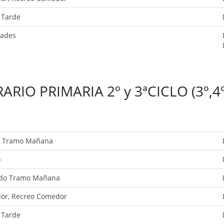
 Tarde
dades
ARIO PRIMARIA 2º y 3ªCICLO (3º,4º 
r Tramo Mañana
o
do Tramo Mañana
or, Recreo Comedor
 Tarde