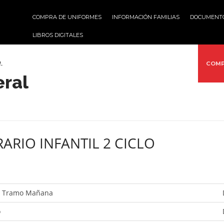
COMPRA DE UNIFORMES
INFORMACIÓN FAMILIAS
DOCUMENT
LIBROS DIGITALES
L
VICIOS
ACTIVIDADES
MULTIMEDIA
PROYECTOS
COMP
eral
ARIO INFANTIL 2 CICLO
r Tramo Mañana
o