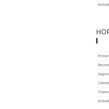
Activi
HOR
Prime
Recre
Segun
Comed
Tramo
Activi