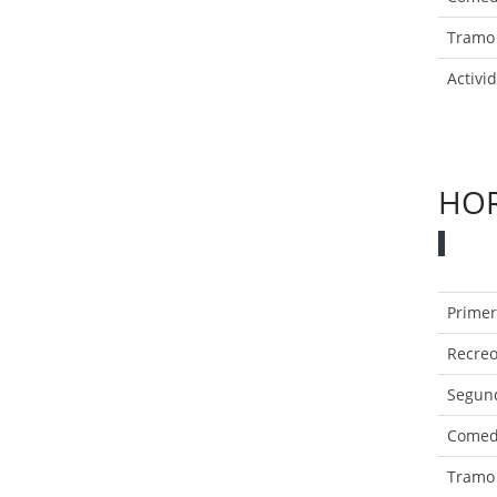
Tramo
Activi
HOR
Prime
Recre
Segun
Comed
Tramo