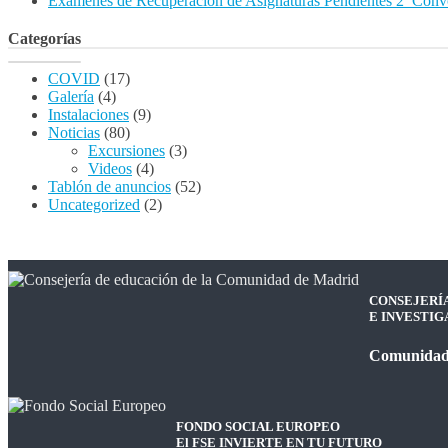
Exámenes de Recuperación de Asignaturas Pendientes 2ª Conv
Categorías
COVID
(17)
Galería
(4)
Instalaciones
(9)
Noticias
(80)
Excursiones
(3)
Videos
(4)
Tablón de anuncios
(52)
Uncategorized
(2)
CONSEJERÍ
E INVESTIG
Comunidad
FONDO SOCIAL EUROPEO
El FSE INVIERTE EN TU FUTURO