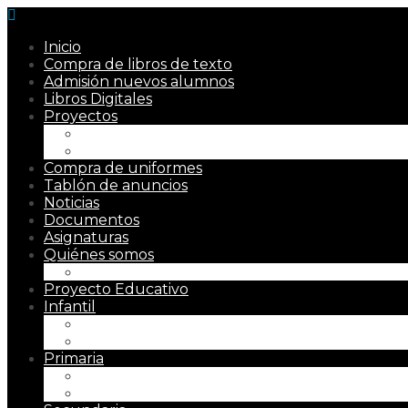
Inicio
Compra de libros de texto
Admisión nuevos alumnos
Libros Digitales
Proyectos
Proyecto Kiva
Aula preferente TEA
Compra de uniformes
Tablón de anuncios
Noticias
Documentos
Asignaturas
Quiénes somos
Misión, Visión y Valores
Proyecto Educativo
Infantil
Presentación
Metodología
Primaria
Presentación
Metodología