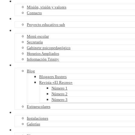
Quiénes somos
Misión, visión y valores
Contacto
Proyecto educativo
Proyecto educativo sub
Servicios
Menú escolar
Secretaría
Gabinete psicopedagógico
Horarios Ampliados
Información Trinity
Actividades
Blog
Bloggers Ilustres
Revista «El Recreo»
Número 1
Número 2
Número 3
Extraescolares
Multimedia
Instalaciones
Galerías
Proyectos