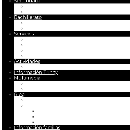
Secundaria
Presentación
Metodología
Bachillerato
Presentación
Metodología
Servicios
Menú escolar
Secretaría
Gabinete psicopedagógico
Horarios Ampliados
Actividades
Actividades extraescolares
Información Trinity
Multimedia
Instalaciones
Galerías
Blog
Bloggers Ilustres
Revista «El Recreo»
Número 1 (2021)
Número 2 (2023)
Número 3 (2025)
Información familias