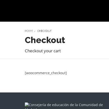
HOME
CHECKOUT
INICIO
QUIÉNES SOMOS
PROYECTO EDUCATIVO
SER
Checkout
Checkout your cart
[woocommerce_checkout]